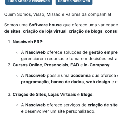
Tudo Sobre a Nasciweb
Sobre a Nasciweb
Quem Somos, Visão, Missão e Valores da companhia!
Somos uma
Software house
que oferece uma variedade 
de sites
,
criação de loja virtual
,
criação de blogs
,
consul
Nasciweb ERP
:
A
Nasciweb
oferece soluções de
gestão empres
gerenciarem recursos e tomarem decisões estra
Cursos Online
,
Presenciais
,
EAD
e
in-Company
:
A
Nasciweb
possui uma
academia
que oferece
programação
,
banco de dados
,
web design
e m
Criação de Sites
,
Lojas Virtuais
e
Blogs
:
A
Nasciweb
oferece serviços de
criação de sit
e desenvolver um site personalizado.