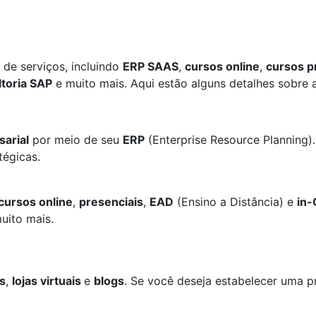
de serviços, incluindo
ERP SAAS
,
cursos online
,
cursos p
toria SAP
e muito mais. Aqui estão alguns detalhes sobre
arial
por meio de seu
ERP
(Enterprise Resource Planning)
tégicas.
cursos online
,
presenciais
,
EAD
(Ensino a Distância) e
in
uito mais.
es
,
lojas virtuais
e
blogs
. Se você deseja estabelecer uma p