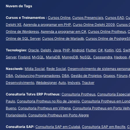
Nuvem de Tags
Cursos e Treinamentos :
Cursos Online
,
Cursos Presenciais
,
Cursos EAD
,
Cu
Delphi XE
,
Aprenda a programar em PHP
,
Curso Online Delphi 2009
,
Cursos 
Online de Wordpress
,
Aprenda a programar em C#
,
Cursos Online Protheus
,
C
Online de SQL Server
,
Cursos Online de Mariadb
,
Cursos Online de PostgreS
Tecnologias:
Oracle
,
Delphi
,
Java
,
PHP
,
Android
,
Flutter
,
C#
,
Kotlin
,
iOS
,
Swif
Server
,
Firebird
,
MySQL
,
MariaDB
,
MongoDB
,
NoSQL
,
Casssandra
,
Hadoop
,
Nasciweb:
Mídia Social
,
Rede Social
,
Desenvolvimento de sistemas persona
DBA
,
Outsourcing Programadores
,
DBA
,
Gestão de Projetos
,
Grupos
,
Fóruns
Desenvolvimento
,
Webdesigner
,
Auto
,
Imóveis
,
Tracker
Consultoria Totvs ERP Protheus:
Consultoria Protheus
,
Consultoria Especia
Paulo
,
Consultoria Protheus no Rio de Janeiro
,
Consultoria Protheus em Lond
Bueno
,
Consultoria Protheus em Vilhena
,
Consultoria Protheus em Porto Vel
Florianópolis
,
Consultoria Protheus em Porto Alegre
Consultoria SAP:
Consultoria SAP em Cuiabá
,
Consultoria SAP em Recife
,
C