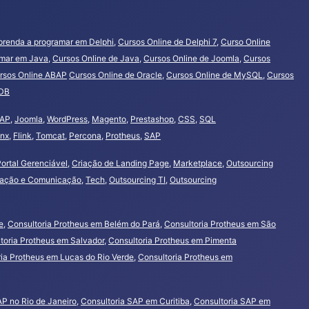
prenda a programar em Delphi
,
Cursos Online de Delphi 7
,
Curso Online
amar em Java
,
Cursos Online de Java
,
Cursos Online de Joomla
,
Cursos
rsos Online ABAP
Cursos Online de Oracle
,
Cursos Online de MySQL
,
Cursos
oDB
AP
,
Joomla
,
WordPress
,
Magento
,
Prestashop
,
CSS
,
SQL
inx
,
Flink
,
Tomcat
,
Percona
,
Protheus
,
SAP
ortal Gerenciável
,
Criação de Landing Page
,
Marketplace
,
Outsourcing
mação e Comunicação
,
Tech
,
Outsourcing TI
,
Outsourcing
e
,
Consultoria Protheus em Belém do Pará
,
Consultoria Protheus em São
toria Protheus em Salvador
,
Consultoria Protheus em Pimenta
ia Protheus em Lucas do Rio Verde
,
Consultoria Protheus em
AP no Rio de Janeiro
,
Consultoria SAP em Curitiba
,
Consultoria SAP em