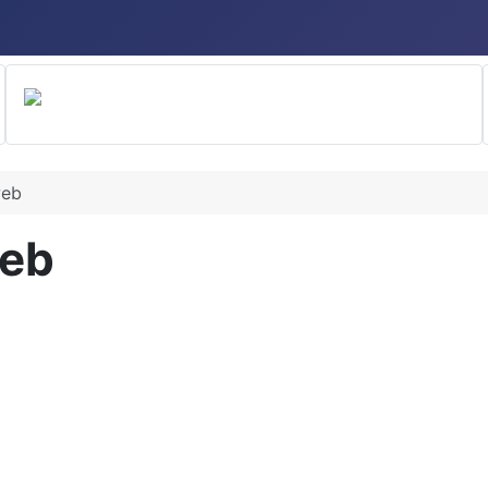
web
web