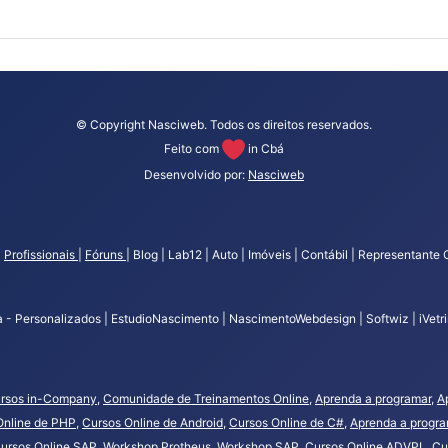
© Copyright Nasciweb. Todos os direitos reservados.
Feito com
in Cbá
Desenvolvido por:
Nasciweb
|
Profissionais
|
Fóruns
| Blog | Lab12 | Auto | Imóveis | Contábil | Representante 
- Personalizados | EstudioNascimento | NascimentoWebdesign | Softwiz | iVetrin
rsos in-Company
,
Comunidade de Treinamentos Online
,
Aprenda a programar
,
A
Online de PHP
,
Cursos Online de Android
,
Cursos Online de C#
,
Aprenda a progr
ursos Online SAP
,
Workshop Protheus
,
Workshop SAP
,
Cursos Online ADVPL
,
Cu