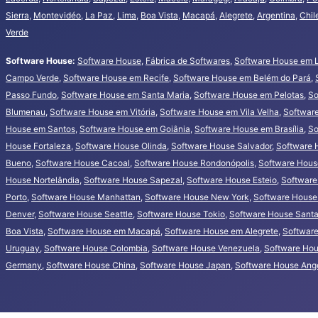
Sierra
,
Montevidéo
,
La Paz
,
Lima
,
Boa Vista
,
Macapá
,
Alegrete
,
Argentina
,
Chil
Verde
Software House:
Software House
,
Fábrica de Softwares
,
Software House em 
Campo Verde
,
Software House em Recife
,
Software House em Belém do Pará
,
Passo Fundo
,
Software House em Santa Maria
,
Software House em Pelotas
,
So
Blumenau
,
Software House em Vitória
,
Software House em Vila Velha
,
Softwar
House em Santos
,
Software House em Goiânia
,
Software House em Brasília
,
So
House Fortaleza
,
Software House Olinda
,
Software House Salvador
,
Software 
Bueno
,
Software House Cacoal
,
Software House Rondonópolis
,
Software House
House Nortelândia
,
Software House Sapezal
,
Software House Esteio
,
Software
Porto
,
Software House Manhattan
,
Software House New York
,
Software House
Denver
,
Software House Seattle
,
Software House Tokio
,
Software House Santa 
Boa Vista
,
Software House em Macapá
,
Software House em Alegrete
,
Software
Uruguay
,
Software House Colombia
,
Software House Venezuela
,
Software Hou
Germany
,
Software House China
,
Software House Japan
,
Software House Ang