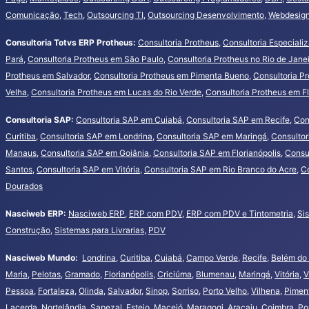
Comunicação
,
Tech
,
Outsourcing TI
,
Outsourcing Desenvolvimento
,
Webdesign
Consultoria Totvs ERP Protheus:
Consultoria Protheus
,
Consultoria Especiali
Pará
,
Consultoria Protheus em São Paulo
,
Consultoria Protheus no Rio de Jane
Protheus em Salvador
,
Consultoria Protheus em Pimenta Bueno
,
Consultoria P
Velha
,
Consultoria Protheus em Lucas do Rio Verde
,
Consultoria Protheus em Fl
Consultoria SAP:
Consultoria SAP em Cuiabá
,
Consultoria SAP em Recife
,
Con
Curitiba
,
Consultoria SAP em Londrina
,
Consultoria SAP em Maringá
,
Consultor
Manaus
,
Consultoria SAP em Goiânia
,
Consultoria SAP em Florianópolis
,
Consu
Santos
,
Consultoria SAP em Vitória
,
Consultoria SAP em Rio Branco do Acre
,
Co
Dourados
Nasciweb ERP:
Nasciweb ERP
,
ERP com PDV
,
ERP com PDV e Tintometria
,
Si
Construção
,
Sistemas para Livrarias
,
PDV
Nasciweb Mundo:
Londrina
,
Curitiba
,
Cuiabá
,
Campo Verde
,
Recife
,
Belém do
Maria
,
Pelotas
,
Gramado
,
Florianópolis
,
Criciúma
,
Blumenau
,
Maringá
,
Vitória
,
V
Pessoa
,
Fortaleza
,
Olinda
,
Salvador
,
Sinop
,
Sorriso
,
Porto Velho
,
Vilhena
,
Pimen
Lacerda
,
Nortelândia
,
Sapezal
,
Esteio
,
Maceió
,
Maragogi
,
Aracaju
,
Coimbra
,
Po