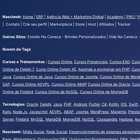
Nasciweb:
Home
|
ERP
|
Agência Web + Marketing Digital
|
Academy
|
PRO
|
P
| Contato | Crie seu perfil | Marketplace | Store | Host | Afiliados | Tracker
Outros Sites:
Estúdio Na Caneca - Brindes Personalizados | Vida Na Caneca - 
Nuvem de Tags
Cursos e Treinamentos :
Cursos Online
,
Cursos Presenciais
,
Cursos EAD
,
Curs
Online de Delphi 7
,
Curso Online Delphi XE
,
Aprenda a programar em PHP
,
Curs
Java
,
Cursos Online de Java
,
Cursos Online de Joomla
,
Cursos Online de Word
SAP
,
Cursos Online ADVPL
,
Cursos Online ABAP
Cursos Online de Oracle
,
Curs
Online de Firebird
,
Cursos Online de NoSQL
,
Cursos Online de MongoDB
Tecnologias:
Oracle
,
Delphi
,
Java
,
PHP
,
Android
,
Flutter
,
C#
,
Kotlin
,
iOS
,
Swift
,
Rails
,
Node.Js
,
Javascript
,
ADVPL
,
ABAP
,
Joomla
,
WordPress
,
Magento
,
Presta
Server
,
Firebird
,
MySQL
,
MariaDB
,
MongoDB
,
NoSQL
,
Casssandra
,
Hadoop
,
Ap
Nasciweb:
Mídia Social
,
Rede Social
,
Desenvolvimento de sistemas personali
Page
,
Marketplace
,
Outsourcing DBA
,
Outsourcing Programadores
,
DBA
,
Gestã