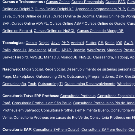
Cursos e Treinamentos :
Cursos Online
,
Cursos Presenciais
,
Cursos EAD
,
Curs
Online de Delphi 7
,
Curso Online Delphi XE
,
Aprenda a programar em PHP
,
Curs
Java
,
Cursos Online de Java
,
Cursos Online de Joomla
,
Cursos Online de Word
SAP
,
Cursos Online ADVPL
,
Cursos Online ABAP
Cursos Online de Oracle
,
Curs
Online de Firebird
,
Cursos Online de NoSQL
,
Cursos Online de MongoDB
Tecnologias:
Oracle
,
Delphi
,
Java
,
PHP
,
Android
,
Flutter
,
C#
,
Kotlin
,
iOS
,
Swift
,
Rails
,
Node.Js
,
Javascript
,
ADVPL
,
ABAP
,
Joomla
,
WordPress
,
Magento
,
Presta
Server
,
Firebird
,
MySQL
,
MariaDB
,
MongoDB
,
NoSQL
,
Casssandra
,
Hadoop
,
Ap
Nasciweb:
Mídia Social
,
Rede Social
,
Desenvolvimento de sistemas personali
Page
,
Marketplace
,
Outsourcing DBA
,
Outsourcing Programadores
,
DBA
,
Gestã
Comunicação
,
Tech
,
Outsourcing TI
,
Outsourcing Desenvolvimento
,
Webdesign
Consultoria Totvs ERP Protheus:
Consultoria Protheus
,
Consultoria Especiali
Pará
,
Consultoria Protheus em São Paulo
,
Consultoria Protheus no Rio de Jane
Protheus em Salvador
,
Consultoria Protheus em Pimenta Bueno
,
Consultoria P
Velha
,
Consultoria Protheus em Lucas do Rio Verde
,
Consultoria Protheus em Fl
Consultoria SAP:
Consultoria SAP em Cuiabá
,
Consultoria SAP em Recife
,
Con