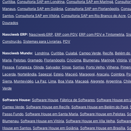
Curitiba
,
Consultoria SAP em Londrina
,
Consultoria SAP em Maringá
,
Consultor
Manaus
,
Consultoria SAP em Goiânia
,
Consultoria SAP em Florianópolis
,
Consu
Santos
,
Consultoria SAP em Vitória
,
Consultoria SAP em Rio Branco do Acre
,
Co
Dourados
Nasciweb ERP:
Nasciweb ERP
,
ERP com PDV
,
ERP com PDV e Tintometria
,
Si
Construção
,
Sistemas para Livrarias
,
PDV
Nasciweb Mundo:
Londrina
,
Curitiba
,
Cuiabá
,
Campo Verde
,
Recife
,
Belém do
Maria
,
Pelotas
,
Gramado
,
Florianópolis
,
Criciúma
,
Blumenau
,
Maringá
,
Vitória
,
V
Pessoa
,
Fortaleza
,
Olinda
,
Salvador
,
Sinop
,
Sorriso
,
Porto Velho
,
Vilhena
,
Pimen
Lacerda
,
Nortelândia
,
Sapezal
,
Esteio
,
Maceió
,
Maragogi
,
Aracaju
,
Coimbra
,
Po
Sierra
,
Montevidéo
,
La Paz
,
Lima
,
Boa Vista
,
Macapá
,
Alegrete
,
Argentina
,
Chil
Verde
Software House:
Software House
,
Fábrica de Softwares
,
Software House em 
Campo Verde
,
Software House em Recife
,
Software House em Belém do Pará
,
Passo Fundo
,
Software House em Santa Maria
,
Software House em Pelotas
,
So
Blumenau
,
Software House em Vitória
,
Software House em Vila Velha
,
Softwar
House em Santos
,
Software House em Goiânia
,
Software House em Brasília
,
So