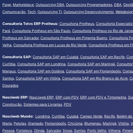
Page
,
Marketplace
,
Outsourcing DBA
,
Outsourcing Programadores
,
DBA
,
Gestã
Comunicação
,
Tech
,
Outsourcing TI
,
Outsourcing Desenvolvimento
,
Webdesign
Consultoria Totvs ERP Protheus:
Consultoria Protheus
,
Consultoria Especiali
Pará
,
Consultoria Protheus em São Paulo
,
Consultoria Protheus no Rio de Jane
Protheus em Salvador
,
Consultoria Protheus em Pimenta Bueno
,
Consultoria P
Velha
,
Consultoria Protheus em Lucas do Rio Verde
,
Consultoria Protheus em Fl
Consultoria SAP:
Consultoria SAP em Cuiabá
,
Consultoria SAP em Recife
,
Con
Curitiba
,
Consultoria SAP em Londrina
,
Consultoria SAP em Maringá
,
Consultor
Manaus
,
Consultoria SAP em Goiânia
,
Consultoria SAP em Florianópolis
,
Consu
Santos
,
Consultoria SAP em Vitória
,
Consultoria SAP em Rio Branco do Acre
,
Co
Dourados
Nasciweb ERP:
Nasciweb ERP
,
ERP com PDV
,
ERP com PDV e Tintometria
,
Si
Construção
,
Sistemas para Livrarias
,
PDV
Nasciweb Mundo:
Londrina
,
Curitiba
,
Cuiabá
,
Campo Verde
,
Recife
,
Belém do
Maria
,
Pelotas
,
Gramado
,
Florianópolis
,
Criciúma
,
Blumenau
,
Maringá
,
Vitória
,
V
Pessoa
,
Fortaleza
,
Olinda
,
Salvador
,
Sinop
,
Sorriso
,
Porto Velho
,
Vilhena
,
Pimen