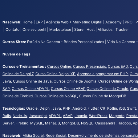
Nasciweb:
Home
|
ERP
|
Agência Web + Marketing Digital
|
Academy
|
PRO
|
P
| Contato | Crie seu perfil | Marketplace | Store | Host | Afiliados | Tracker
Outros Sites:
Estúdio Na Caneca - Brindes Personalizados | Vida Na Caneca - 
Nuvem de Tags
Cursos e Treinamentos :
Cursos Online
,
Cursos Presenciais
,
Cursos EAD
,
Curs
Online de Delphi 7
,
Curso Online Delphi XE
,
Aprenda a programar em PHP
,
Curs
Java
,
Cursos Online de Java
,
Cursos Online de Joomla
,
Cursos Online de Word
SAP
,
Cursos Online ADVPL
,
Cursos Online ABAP
Cursos Online de Oracle
,
Curs
Online de Firebird
,
Cursos Online de NoSQL
,
Cursos Online de MongoDB
Tecnologias:
Oracle
,
Delphi
,
Java
,
PHP
,
Android
,
Flutter
,
C#
,
Kotlin
,
iOS
,
Swift
,
Rails
,
Node.Js
,
Javascript
,
ADVPL
,
ABAP
,
Joomla
,
WordPress
,
Magento
,
Presta
Server
,
Firebird
,
MySQL
,
MariaDB
,
MongoDB
,
NoSQL
,
Casssandra
,
Hadoop
,
Ap
Nasciweb:
Mídia Social
,
Rede Social
,
Desenvolvimento de sistemas personali