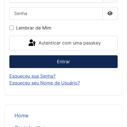
Senha
Mostrar
Lembrar de Mim
Autenticar com uma passkey
Entrar
Esqueceu sua Senha?
Esqueceu seu Nome de Usuário?
Home