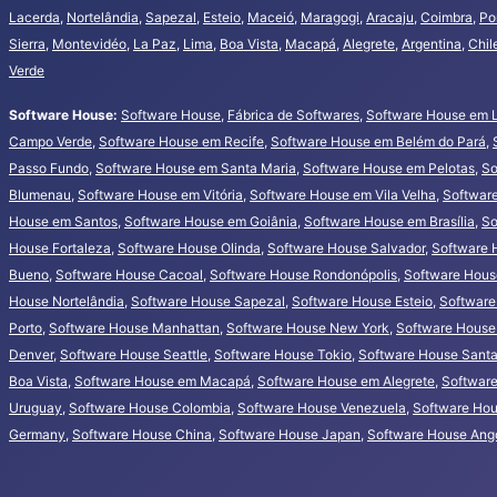
Lacerda
,
Nortelândia
,
Sapezal
,
Esteio
,
Maceió
,
Maragogi
,
Aracaju
,
Coimbra
,
Po
Sierra
,
Montevidéo
,
La Paz
,
Lima
,
Boa Vista
,
Macapá
,
Alegrete
,
Argentina
,
Chil
Verde
Software House:
Software House
,
Fábrica de Softwares
,
Software House em 
Campo Verde
,
Software House em Recife
,
Software House em Belém do Pará
,
Passo Fundo
,
Software House em Santa Maria
,
Software House em Pelotas
,
So
Blumenau
,
Software House em Vitória
,
Software House em Vila Velha
,
Softwar
House em Santos
,
Software House em Goiânia
,
Software House em Brasília
,
So
House Fortaleza
,
Software House Olinda
,
Software House Salvador
,
Software 
Bueno
,
Software House Cacoal
,
Software House Rondonópolis
,
Software House
House Nortelândia
,
Software House Sapezal
,
Software House Esteio
,
Software
Porto
,
Software House Manhattan
,
Software House New York
,
Software House
Denver
,
Software House Seattle
,
Software House Tokio
,
Software House Santa 
Boa Vista
,
Software House em Macapá
,
Software House em Alegrete
,
Software
Uruguay
,
Software House Colombia
,
Software House Venezuela
,
Software Hou
Germany
,
Software House China
,
Software House Japan
,
Software House Ang